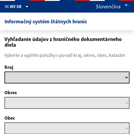
Preskočiť na hlavný obsah
Slovenčina
SK
MV SR
Informačný systém štátnych hraníc
Vyhľadanie údajov z hraničného dokumentárneho
diela
Vyberte a vyplňte položky v poradí kraj, okres, obec, kataster.
Kraj
Okres
Obec