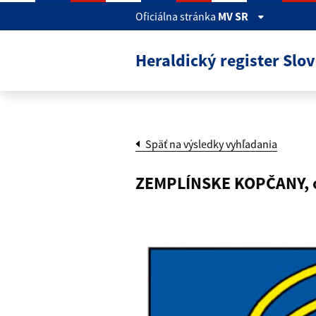
Skočiť na hlavný obsah
Oficiálna stránka
MV SR
Heraldický register Slo
Späť na výsledky vyhľadania
ZEMPLÍNSKE KOPČANY, o