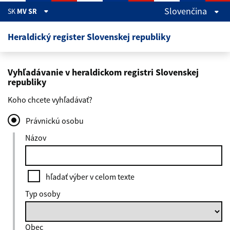
Skočiť na hlavný obsah
Slovenčina
SK
MV SR
Heraldický register Slovenskej republiky
Vyhľadávanie v heraldickom registri Slovenskej
republiky
Koho chcete vyhľadávať?
Právnickú osobu
Názov
hľadať výber v celom texte
Typ osoby
Obec