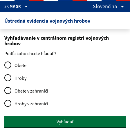
Skočiť na hlavný obsah
Slovenčina
SK
MV SR
Ústredná evidencia vojnových hrobov
Vyhľadávanie v centrálnom registri vojnových
hrobov
Podľa čoho chcete hľadať ?
Obete
Hroby
Obete v zahraničí
Hroby v zahraniči