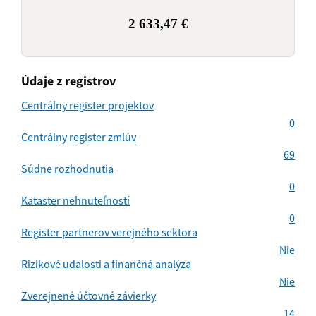
2 633,47 €
Údaje z registrov
Centrálny register projektov
0
Centrálny register zmlúv
69
Súdne rozhodnutia
0
Kataster nehnuteľností
0
Register partnerov verejného sektora
Nie
Rizikové udalosti a finančná analýza
Nie
Zverejnené účtovné závierky
14