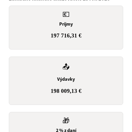
💶
Príjmy
197 716,31 €
📤
Výdavky
198 009,13 €
🎁
2 % z daní