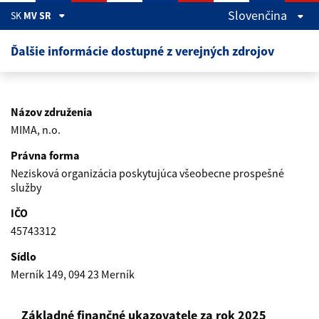
Preskočiť na hlavný obsah
Slovenčina
SK
MV SR
Ďalšie informácie dostupné z verejných zdrojov
Názov združenia
MIMA, n.o.
Právna forma
Nezisková organizácia poskytujúca všeobecne prospešné
služby
IČO
45743312
Sídlo
Merník 149, 094 23 Merník
Základné finančné ukazovatele za rok 2025