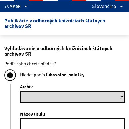
Preskočiť na hlavný obsah
Slovenčina
SK
MV SR
Publikácie v odborných knižniciach štátnych
archívov SR
Vyhľadávanie v odborných knižniciach štátnych
archívov SR
Podľa čoho chcete hľadať ?
Hľadať podľa
ľubovoľnej položky
Archív
Názov titulu