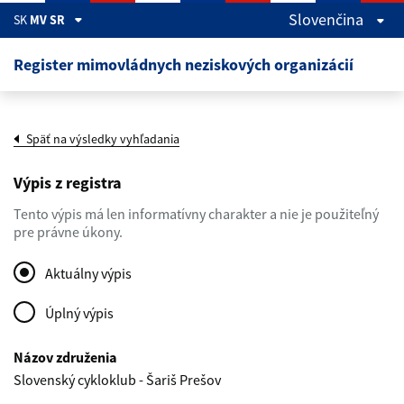
Preskočiť na hlavný obsah
Slovenčina
SK
MV SR
Register mimovládnych neziskových organizácií
Späť na výsledky vyhľadania
Výpis z registra
Tento výpis má len informatívny charakter a nie je použiteľný
pre právne úkony.
Aktuálny výpis
Úplný výpis
Názov združenia
Slovenský cykloklub - Šariš Prešov