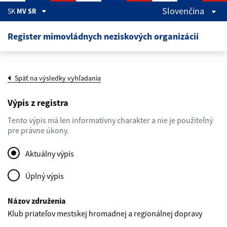
Preskočiť na hlavný obsah
Slovenčina
SK
MV SR
Register mimovládnych neziskových organizácií
Späť na výsledky vyhľadania
Výpis z registra
Tento výpis má len informatívny charakter a nie je použiteľný
pre právne úkony.
Aktuálny výpis
Úplný výpis
Názov združenia
Klub priateľov mestskej hromadnej a regionálnej dopravy