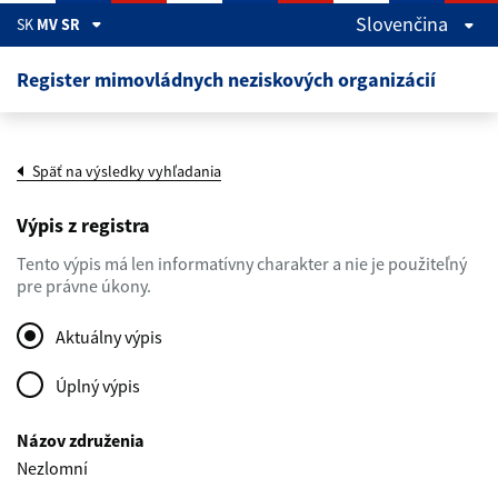
Preskočiť na hlavný obsah
Slovenčina
SK
MV SR
Register mimovládnych neziskových organizácií
Späť na výsledky vyhľadania
Výpis z registra
Tento výpis má len informatívny charakter a nie je použiteľný
pre právne úkony.
Aktuálny výpis
Úplný výpis
Názov združenia
Nezlomní