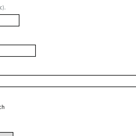
c).
ch