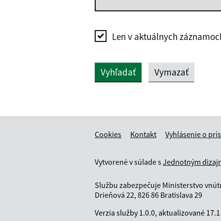
Len v aktuálnych záznamoc
Vyhľadať
Vymazať
Cookies
Kontakt
Vyhlásenie o prí
Vytvorené v súlade s
Jednotným dizajn
Službu zabezpečuje Ministerstvo vnútr
Drieňová 22, 826 86 Bratislava 29
Verzia služby
1.0.0,
aktualizované
17.1